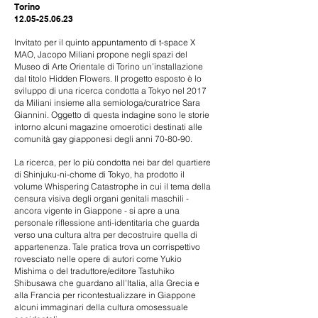
Torino
12.05-25.06.23
Invitato per il quinto appuntamento di t-space X
MAO, Jacopo Miliani propone negli spazi del
Museo di Arte Orientale di Torino un’installazione
dal titolo Hidden Flowers. Il progetto esposto è lo
sviluppo di una ricerca condotta a Tokyo nel 2017
da Miliani insieme alla semiologa/curatrice Sara
Giannini. Oggetto di questa indagine sono le storie
intorno alcuni magazine omoerotici destinati alle
comunità gay giapponesi degli anni 70-80-90.
La ricerca, per lo più condotta nei bar del quartiere
di Shinjuku-ni-chome di Tokyo, ha prodotto il
volume Whispering Catastrophe in cui il tema della
censura visiva degli organi genitali maschili -
ancora vigente in Giappone - si apre a una
personale riflessione anti-identitaria che guarda
verso una cultura altra per decostruire quella di
appartenenza. Tale pratica trova un corrispettivo
rovesciato nelle opere di autori come Yukio
Mishima o del traduttore/editore Tastuhiko
Shibusawa che guardano all’Italia, alla Grecia e
alla Francia per ricontestualizzare in Giappone
alcuni immaginari della cultura omosessuale