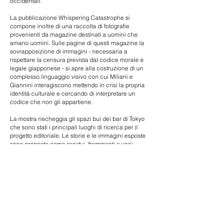
occidentali.
La pubblicazione Whispering Catastrophe si
compone inoltre di una raccolta di fotografie
provenienti da magazine destinati a uomini che
amano uomini. Sulle pagine di questi magazine la
sovrapposizione di immagini - necessaria a
rispettare la censura prevista dal codice morale e
legale giapponese - si apre alla costruzione di un
complesso linguaggio visivo con cui Miliani e
Giannini interagiscono mettendo in crisi la propria
identità culturale e cercando di interpretare un
codice che non gli appartiene.
La mostra riecheggia gli spazi bui dei bar di Tokyo
che sono stati i principali luoghi di ricerca per il
progetto editoriale. Le storie e le immagini esposte
sono proposte come residui, frammenti e voci
sussurrate al fine di indurre lo spettatore verso
un’esperienza simile a quella di trovarsi in un luogo
straniero e occulto che, come le immagini
censurate, procura in chi lo attraversa una
misteriosa seduzione, necessaria a stimolare
un’interpretazione che può essere tanto fallace
quanto creativa.
Completa l’operazione un momento di relazione in